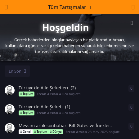
Tüm Tartışmalar
Hoşgeldin
Gerçek haberlerden bloglar paylaşan bir platformdur. Amacı,
kullanıcılara güncel ve ilgi çekici haberleri sunarak bilgi edinmelerini ve
tartışmalara katılmalarını sağlamaktır.
En Son
Türkiye'de Aile Şirketleri..(2)
0
0
ya
Ercan Arslan
4 Oca
başlattı
Toplum
Türkiye'de Aile Şirketi..(1)
0
0
ya
Ercan Arslan
4 Oca
başlattı
Toplum
Mevsim artık sonbahar: Bill Gates ve İnekler..
0
0
ya
Ercan Arslan
28 May 2025
başlattı
Genel
Toplum
Dünya