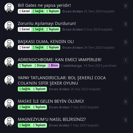
Bill Gates ne yapsa yeridir!
0
0
ya
Ercan Arslan
25 Tem 2024
başlattı
Genel
Sağlık
Toplum
Zorunlu Aşılamayı Durdurun!
0
0
ya
Ercan Arslan
9 Oca 2024
başlattı
Genel
Sağlık
Toplum
BAŞKASI OLMA, KENDİN OL!
0
0
ya
Ercan Arslan
24 Tem 2023
başlattı
Genel
Sağlık
Toplum
ADRENOCHROME: KAN EMİCİ VAMPİRLER!
1
1
ya
naletkarga
,
14 Tem 2023
yanıtladı
Toplum
Dünya
Bilim
YAPAY TATLANDIRICILAR: BOL ŞEKERLİ COCA
0
0
ya
COLA'NIN SIFIR ŞEKER OYUNU
Ercan Arslan
26 Haz 2023
başlattı
Sağlık
Toplum
MASKE İLE GELEN BEYİN ÖLÜMÜ!
0
0
ya
Ercan Arslan
7 Haz 2023
başlattı
Sağlık
Toplum
MAGNEZYUM'U NASIL BİLİRSİNİZ?
0
0
ya
Ercan Arslan
7 Haz 2023
başlattı
Sağlık
Toplum