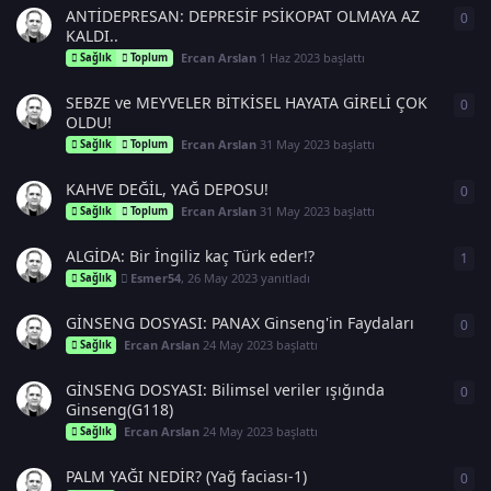
ANTİDEPRESAN: DEPRESİF PSİKOPAT OLMAYA AZ
0
0
ya
KALDI..
Ercan Arslan
1 Haz 2023
başlattı
Sağlık
Toplum
SEBZE ve MEYVELER BİTKİSEL HAYATA GİRELİ ÇOK
0
0
ya
OLDU!
Ercan Arslan
31 May 2023
başlattı
Sağlık
Toplum
KAHVE DEĞİL, YAĞ DEPOSU!
0
0
ya
Ercan Arslan
31 May 2023
başlattı
Sağlık
Toplum
ALGİDA: Bir İngiliz kaç Türk eder!?
1
1
ya
Esmer54
,
26 May 2023
yanıtladı
Sağlık
GİNSENG DOSYASI: PANAX Ginseng'in Faydaları
0
0
ya
Ercan Arslan
24 May 2023
başlattı
Sağlık
GİNSENG DOSYASI: Bilimsel veriler ışığında
0
0
ya
Ginseng(G118)
Ercan Arslan
24 May 2023
başlattı
Sağlık
PALM YAĞI NEDİR? (Yağ faciası-1)
0
0
ya