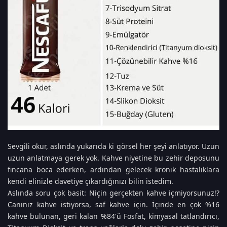
Sevgili okur, aslında yukarıda ki görsel her şeyi anlatıyor. Uzun
uzun anlatmaya gerek yok. Kahve niyetine bu zehir deposunu
fincana boca ederken, ardından gelecek kronik hastalıklara
kendi elinizle davetiye çıkardığınızı bilin istedim.
Aslında soru çok basit: Niçin gerçekten kahve içmiyorsunuz!?
Canınız kahve istiyorsa, saf kahve için. İçinde en çok %16
kahve bulunan, geri kalan %84'ü Fosfat, kimyasal tatlandırıcı,