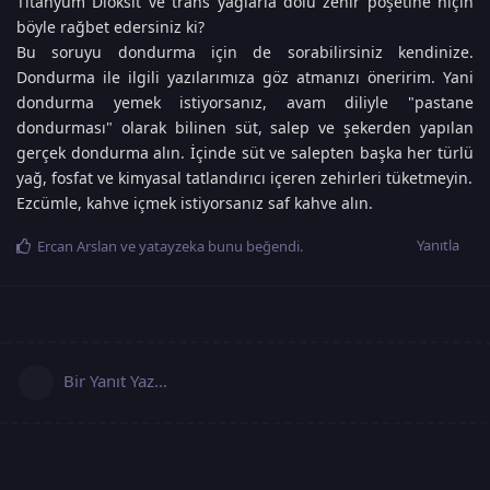
Titanyum Dioksit ve trans yağlarla dolu zehir poşetine niçin
böyle rağbet edersiniz ki?
Bu soruyu dondurma için de sorabilirsiniz kendinize.
Dondurma ile ilgili yazılarımıza göz atmanızı öneririm. Yani
dondurma yemek istiyorsanız, avam diliyle "pastane
dondurması" olarak bilinen süt, salep ve şekerden yapılan
gerçek dondurma alın. İçinde süt ve salepten başka her türlü
yağ, fosfat ve kimyasal tatlandırıcı içeren zehirleri tüketmeyin.
Ezcümle, kahve içmek istiyorsanız saf kahve alın.
Yanıtla
Ercan Arslan
ve
yatayzeka
bunu beğendi
.
Bir Yanıt Yaz...